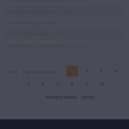
Dolnośląska liga Kobiet 30.10.2022
U-14 Wrestling Tour Pelplin
100 lat PZZ Warszawa 21.10.2022
6 medali w Pyrzycach na MMM 16.10.2022
1
2
3
4
start
Poprzedni artykuł
5
6
7
8
9
10
Następny artykuł
koniec