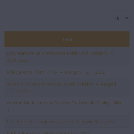
Tytuł
Listy startowe na Mistrzostwa Polski Szkół Stargard 19-
21.09.2025
Relacja video i foto MP U-14 Satargard 12.11.2022
srebro Mirosłąwy W Mistrzostwach Polski U-14 Stargard
12.11.2022
dwa medale Mistrzostw Polski w Drużynie dla Pauliny i Nikoli
:)
Kobieta z duszą wojownika-prezes Małgosia Starzyńska
Puchar Burmistrza Miasta Wolin 5.11.2022