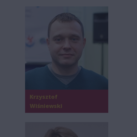
Krzysztof
Wiśniewski