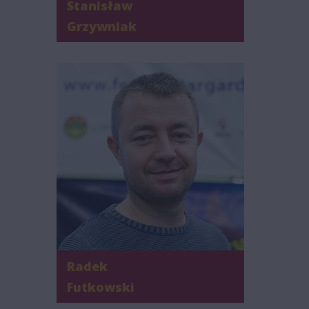
Stanisław
Grzywniak
Radek
Futkowski