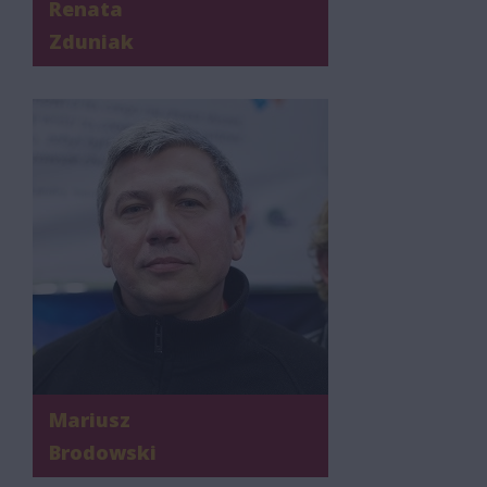
Renata
Zduniak
Mariusz
Brodowski