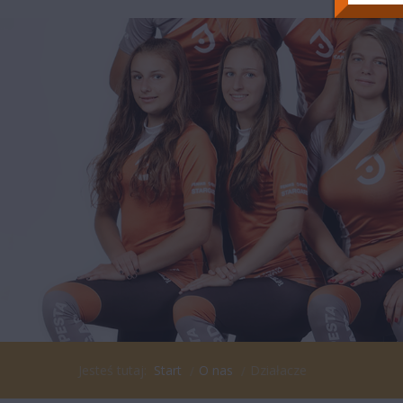
Jesteś tutaj:
Start
O nas
Działacze