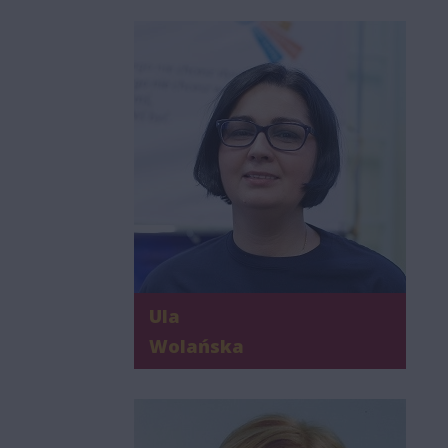
Ula
Wolańska