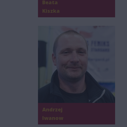
Beata
Kiszka
Andrzej
Iwanow