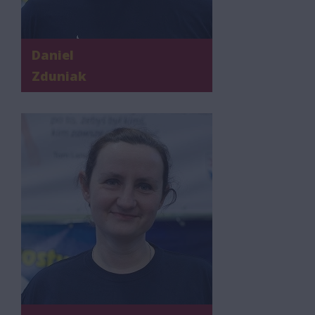
Daniel
Zduniak