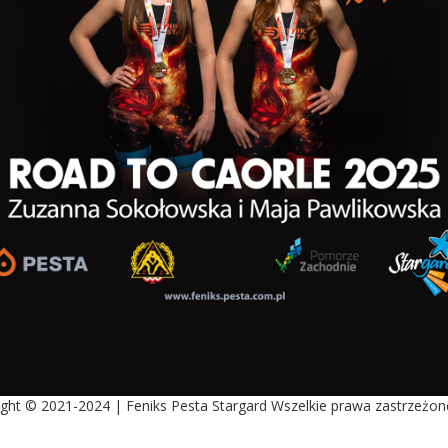
ght © 2021-2024 | Feniks Pesta Stargard Wszelkie prawa zastrzeżon