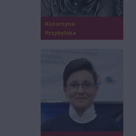
Katarzyna
Przybylska