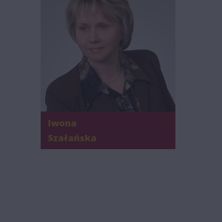
Iwona
Szałańska