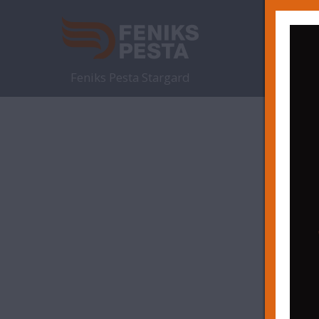
STRO
Feniks Pesta Stargard