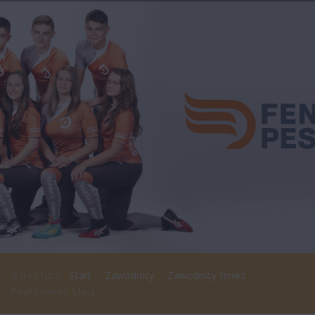
Jesteś tutaj:
Start
Zawodnicy
Zawodnicy feniks
Pawlikowska Maja