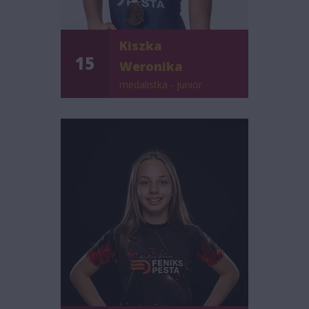
Kiszka
15
Weronika
medalistka - junior