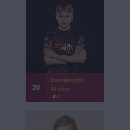
Danielewski
20
Oliwier
junior