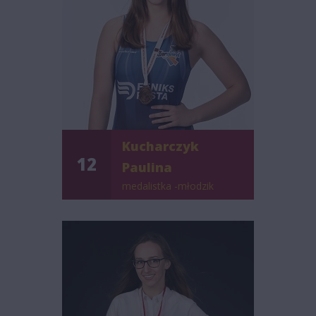
Kucharczyk
12
Paulina
medalistka -młodzik