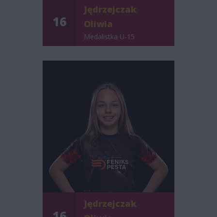
Jędrzejczak
16
Oliwia
Medalistka U-15
Jędrzejczak
16