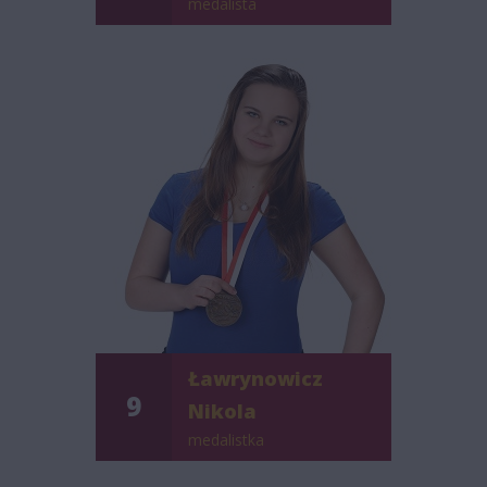
medalista
Ławrynowicz
9
Nikola
medalistka