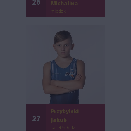
26
Michalina
młodzik
Przybylski
27
Jakub
kadet/młodzik