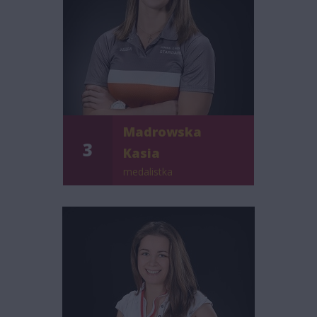
Madrowska
3
Kasia
medalistka