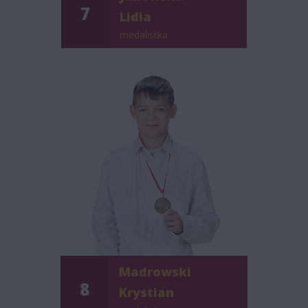
7
Lidia
medalistka
Madrowski
8
Krystian