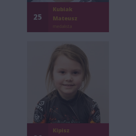
Kubiak
25
Mateusz
medalista
Kipisz