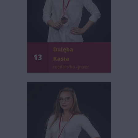
Dulęba
13
Kasia
medalistka -junior