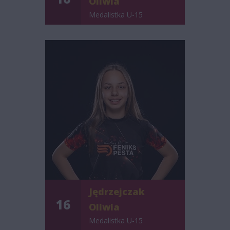
Oliwia
Medalistka U-15
Jędrzejczak
16
Oliwia
Medalistka U-15