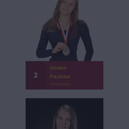
Howis
2
Paulina
medalistka