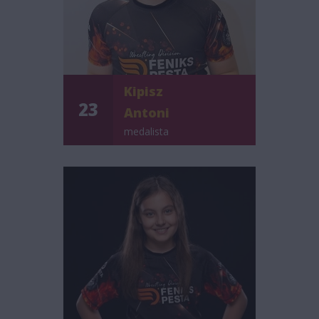
Kipisz
23
Antoni
medalista