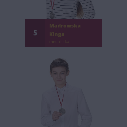
Madrowska
5
Kinga
medalistka