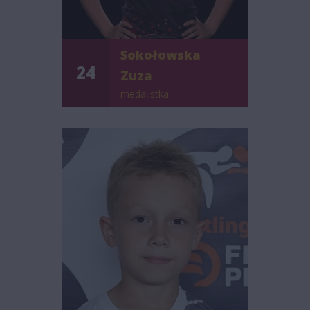
Sokołowska
24
Zuza
medalistka